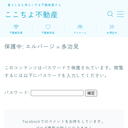
暮らしを心地よくする不動産屋さん
ここちよ不動産
MENU
不動産投資
不動産売却
マイホーム
お問合せ
ホームに戻る
HOME
保護中: エルバージュ多治見
プライバシーポリシー
PRIVACY
このコンテンツはパスワードで保護されています。閲覧
運営会社
COMPANY
するには以下にパスワードを入力してください。
利用規約／特定商取引法に基づく表記
パスワード:
個人情報の取扱いについて
PERONAL
お問い合わせ
MAIL
Facebookでのコメントをお待ちしています。
ブログ更新の励みになります！