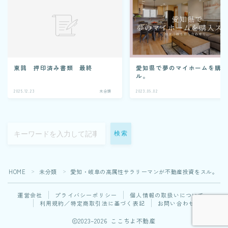
愛知県で夢のマイホームを購
東鶉 押印済み書類 最終
ル。
2025.12.23
未分類
2023.09.02
未
検索
HOME
未分類
愛知・岐阜の高属性サラリーマンが不動産投資をスル。
＞
＞
運営会社
プライバシーポリシー
個人情報の取扱いについて
利用規約／特定商取引法に基づく表記
お問い合わせ
2023–2026 ここちよ不動産